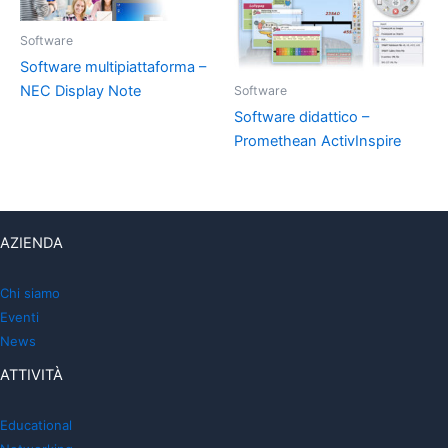
Software
Software multipiattaforma –
NEC Display Note
Software
Software didattico –
Promethean ActivInspire
AZIENDA
Chi siamo
Eventi
News
ATTIVITÀ
Educational