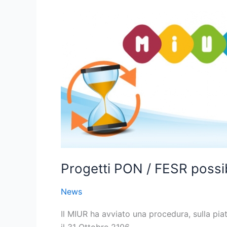
Progetti
PON
/
FESR
possibilità
di
richiedere
proroga
per
la
scadenza
Progetti PON / FESR possib
News
Il MIUR ha avviato una procedura, sulla pia