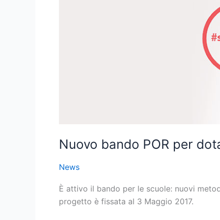
Fino
a
60.000
€
a
disposizione
Nuovo bando POR per dotaz
News
È attivo il bando per le scuole: nuovi metod
progetto è fissata al 3 Maggio 2017.