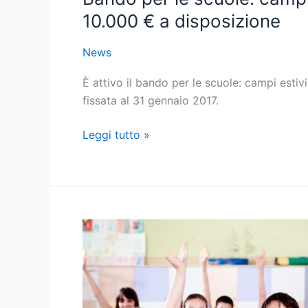
Fino
10.000 € a disposizione
a
10.000
News
€
a
È attivo il bando per le scuole: campi esti
disposizione
fissata al 31 gennaio 2017.
Leggi tutto »
Bando
PON
per
l’apertura
pomeridiana