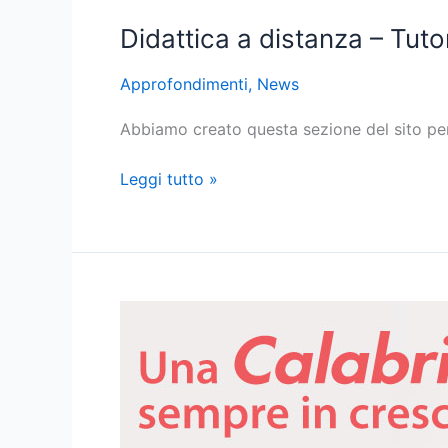
Didattica a distanza – Tutor
Approfondimenti
,
News
Abbiamo creato questa sezione del sito per fo
Leggi tutto »
Nuovo
bando
POR
per
dotazioni
tecnologiche.