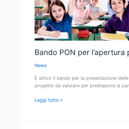
delle
scuole.
Scarica
le
nostre
proposte
Bando PON per l’apertura p
News
È attivo il bando per la presentazione delle
progetto da valutare per predisporre la pa
Leggi tutto »