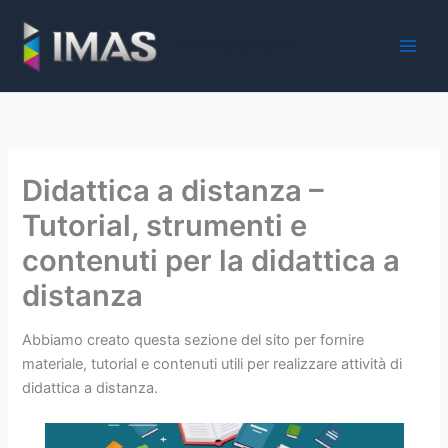
Vai
al
iMaS - Soluzioni digitali per la scuola e la PA
contenuto
Didattica a distanza –
Tutorial, strumenti e
contenuti per la didattica a
distanza
Abbiamo creato questa sezione del sito per fornire
materiale, tutorial e contenuti utili per realizzare attività di
didattica a distanza.