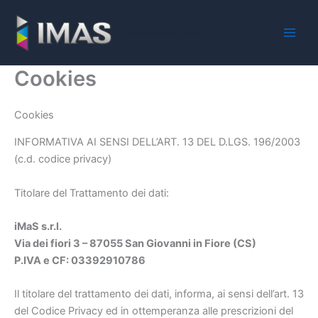
Vai
al
iMaS - Soluzioni digitali per la scuola e la PA
contenuto
Cookies
Cookies
INFORMATIVA AI SENSI DELL’ART. 13 DEL D.LGS. 196/2003
(c.d. codice privacy)
Titolare del Trattamento dei dati:
iMaS s.r.l.
Via dei fiori 3 – 87055 San Giovanni in Fiore (CS)
P.IVA e CF: 03392910786
Il titolare del trattamento dei dati, informa, ai sensi dell’art. 13
del Codice Privacy ed in ottemperanza alle prescrizioni del