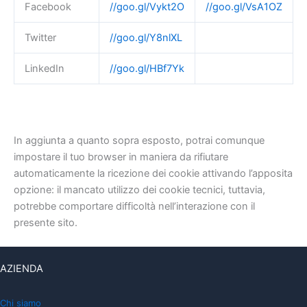
Facebook
//goo.gl/Vykt2O
//goo.gl/VsA1OZ
Twitter
//goo.gl/Y8nlXL
LinkedIn
//goo.gl/HBf7Yk
In aggiunta a quanto sopra esposto, potrai comunque
impostare il tuo browser in maniera da rifiutare
automaticamente la ricezione dei cookie attivando l’apposita
opzione: il mancato utilizzo dei cookie tecnici, tuttavia,
potrebbe comportare difficoltà nell’interazione con il
presente sito.
AZIENDA
Chi siamo