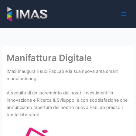
Vai
al
iMaS - Soluzioni digitali per la scuola e la PA
contenuto
Manifattura Digitale
iMaS inaugura il suo FabLab e la sua nuova area smart
manufacturing
A seguito di un incremento dei nostri investimenti in
innovazione e Ricerca & Sviluppo, è con soddisfazione che
annunciamo l’apertura del nostro nuovo FabLab presso i
nostri laboratori.