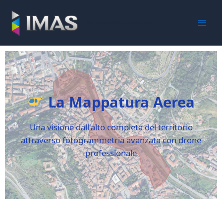
Vai
al
iMaS - Soluzioni digitali per la scuola e la PA
contenuto
La Mappatura Aerea
Una visione dall'alto completa del territorio
attraverso fotogrammetria avanzata con drone
professionale