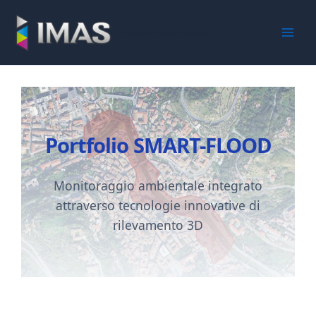
Vai
al
iMaS - Soluzioni digitali per la scuola e la PA
contenuto
Portfolio SMART-FLOOD
Monitoraggio ambientale integrato
attraverso tecnologie innovative di
rilevamento 3D