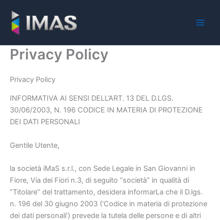
Vai
al
iMaS - Soluzioni digitali per la scuola e la PA
contenuto
Privacy Policy
Privacy Policy
INFORMATIVA AI SENSI DELL’ART. 13 DEL D.LGS.
30/06/2003, N. 196 CODICE IN MATERIA DI PROTEZIONE
DEI DATI PERSONALI
Gentile Utente,
la società iMaS s.r.l., con Sede Legale in San Giovanni in
Fiore, Via dei Fiori n.3, di seguito “società” in qualità di
“Titolare” del trattamento, desidera informarLa che il D.lgs.
n. 196 del 30 giugno 2003 (‘Codice in materia di protezione
dei dati personali’) prevede la tutela delle persone e di altri