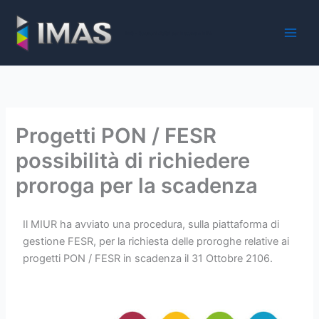
Vai
al
iMaS - Soluzioni digitali per la scuola e la PA
contenuto
Progetti PON / FESR
possibilità di richiedere
proroga per la scadenza
Il MIUR ha avviato una procedura, sulla piattaforma di
gestione FESR, per la richiesta delle proroghe relative ai
progetti PON / FESR in scadenza il 31 Ottobre 2106.