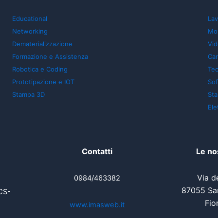
Educational
Lav
Networking
Mon
Dematerializzazione
Vid
Formazione e Assistenza
Car
Robotica e Coding
Tec
Prototipazione e IOT
So
Stampa 3D
St
Ele
Contatti
Le no
Via de
0984/463382
87055 San
CS-
Fio
www.imasweb.it