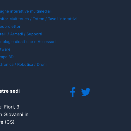
agne interattive multimediali
itor Multitouch / Totem / Tavoli interattivi
eoproiettori
relli / Armadi / Supporti
nologie didattiche e Accessori
ftware
ampa 3D
ttronica / Robotica / Droni
stre sedi
i Fiori, 3
 Giovanni in
re (CS)