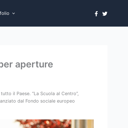
folio
 per aperture
tutto il Paese. “La Scuola al Centro”,
finanziato dal Fondo sociale europeo