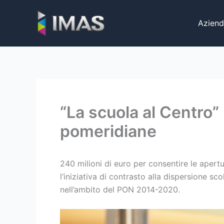
Vai
al
Aziend
iMaS - Soluzioni digitali per la scuola e
la PA
contenuto
“La scuola al Centro”
pomeridiane
240 milioni di euro per consentire le apertu
l’iniziativa di contrasto alla dispersione 
nell’ambito del PON 2014-2020.