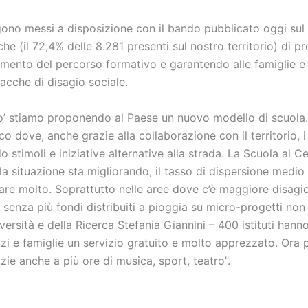
gono messi a disposizione con il bando pubblicato oggi sul 
che (il 72,4% delle 8.281 presenti sul nostro territorio) di p
chimento del percorso formativo e garantendo alle famiglie e a
acche di disagio sociale.
o’ stiamo proponendo al Paese un nuovo modello di scuola.
co dove, anche grazie alla collaborazione con il territorio,
stimoli e iniziative alternative alla strada. La Scuola al Ce
e la situazione sta migliorando, il tasso di dispersione med
e molto. Soprattutto nelle aree dove c’è maggiore disagio 
, senza più fondi distribuiti a pioggia su micro-progetti no
niversità e della Ricerca Stefania Giannini – 400 istituti han
zzi e famiglie un servizio gratuito e molto apprezzato. Ora
zie anche a più ore di musica, sport, teatro”.