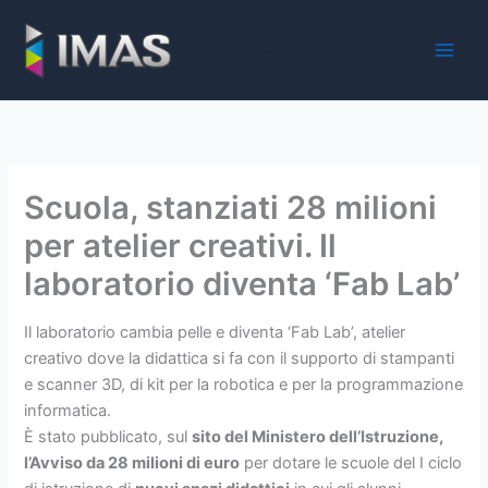
Vai
al
iMaS - Soluzioni digitali per la scuola e la PA
contenuto
Scuola, stanziati 28 milioni
per atelier creativi. Il
laboratorio diventa ‘Fab Lab’
Il laboratorio cambia pelle e diventa ‘Fab Lab’, atelier
creativo dove la didattica si fa con il supporto di stampanti
e scanner 3D, di kit per la robotica e per la programmazione
informatica.
È stato pubblicato, sul
sito del Ministero dell’Istruzione,
l’Avviso da 28 milioni di euro
per dotare le scuole del I ciclo