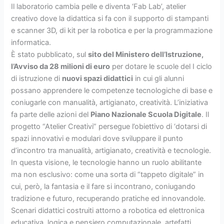
Il laboratorio cambia pelle e diventa ‘Fab Lab’, atelier
creativo dove la didattica si fa con il supporto di stampanti
e scanner 3D, di kit per la robotica e per la programmazione
informatica.
È stato pubblicato, sul
sito del Ministero dell’Istruzione,
l’Avviso da 28 milioni di euro
per dotare le scuole del I ciclo
di istruzione di
nuovi spazi didattici
in cui gli alunni
possano apprendere le competenze tecnologiche di base e
coniugarle con manualità, artigianato, creatività. L’iniziativa
fa parte delle azioni del
Piano Nazionale Scuola Digitale
. Il
progetto “Atelier Creativi” persegue l’obiettivo di ‘dotarsi di
spazi innovativi e modulari dove sviluppare il punto
d’incontro tra manualità, artigianato, creatività e tecnologie.
In questa visione, le tecnologie hanno un ruolo abilitante
ma non esclusivo: come una sorta di “tappeto digitale” in
cui, però, la fantasia e il fare si incontrano, coniugando
tradizione e futuro, recuperando pratiche ed innovandole.
Scenari didattici costruiti attorno a robotica ed elettronica
educativa, logica e pensiero computazionale, artefatti