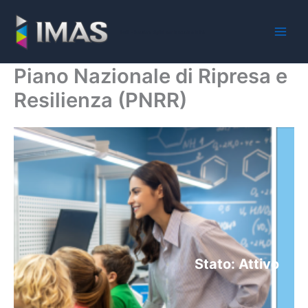
Vai
al
iMaS - Soluzioni digitali per la scuola e la PA
contenuto
Piano Nazionale di Ripresa e
Resilienza (PNRR)
Stato: Attivo