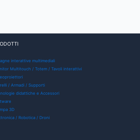
ODOTTI
agne interattive multimediali
itor Multitouch / Totem / Tavoli interattivi
eoproiettori
relli / Armadi / Supporti
nologie didattiche e Accessori
ftware
ampa 3D
ttronica / Robotica / Droni