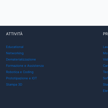
ATTIVITÀ
PR
Educational
Lav
Networking
Mon
Dematerializzazione
Vid
Formazione e Assistenza
Car
Robotica e Coding
Tec
Prototipazione e IOT
So
Stampa 3D
St
Ele