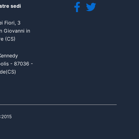
stre sedi
i Fiori, 3
 Giovanni in
re (CS)
Kennedy
olis - 87036 -
de(CS)
1:2015