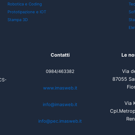
Robotica e Coding
Tec
Prototipazione e IOT
So
Stampa 3D
St
Ele
Contatti
Le no
Via de
0984/463382
87055 San
CS-
Fio
www.imasweb.it
Via 
info@imasweb.it
Cpl.Metrop
Ren
info@pec.imasweb.it