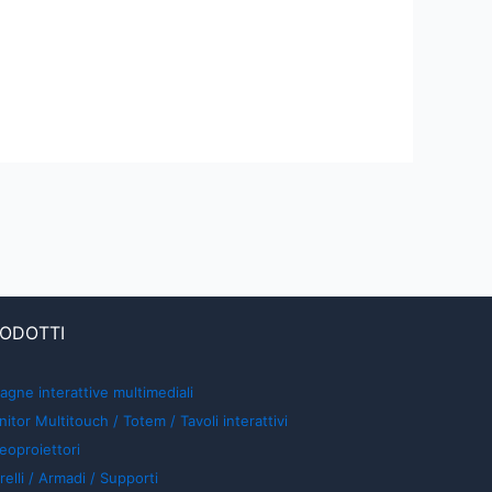
ODOTTI
agne interattive multimediali
itor Multitouch / Totem / Tavoli interattivi
eoproiettori
relli / Armadi / Supporti