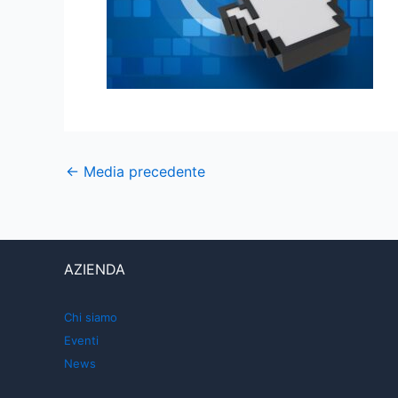
←
Media precedente
AZIENDA
Chi siamo
Eventi
News