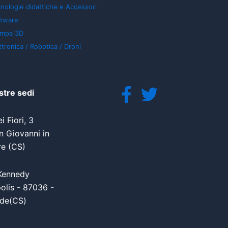
nologie didattiche e Accessori
ftware
ampa 3D
ttronica / Robotica / Droni
stre sedi
i Fiori, 3
 Giovanni in
re (CS)
Kennedy
olis - 87036 -
de(CS)