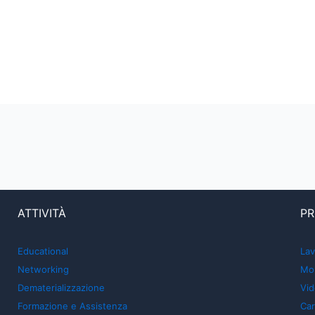
ATTIVITÀ
PR
Educational
Lav
Networking
Mon
Dematerializzazione
Vid
Formazione e Assistenza
Car