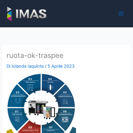
Vai
al
iMaS - Soluzioni digitali per la scuola e la PA
contenuto
ruota-ok-traspee
Di
Iolanda Iaquinta
/
5 Aprile 2023