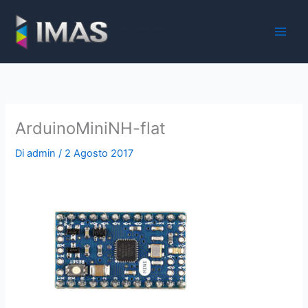
Vai
al
iMaS - Soluzioni digitali per la scuola e la PA
contenuto
ArduinoMiniNH-flat
Di
admin
/
2 Agosto 2017