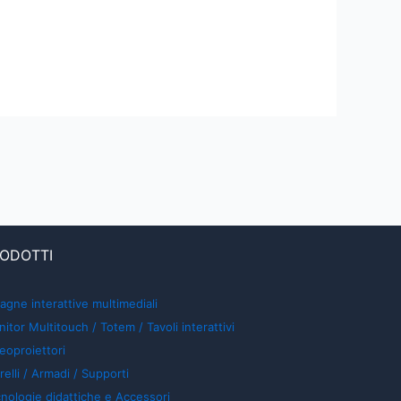
ODOTTI
agne interattive multimediali
itor Multitouch / Totem / Tavoli interattivi
eoproiettori
relli / Armadi / Supporti
nologie didattiche e Accessori