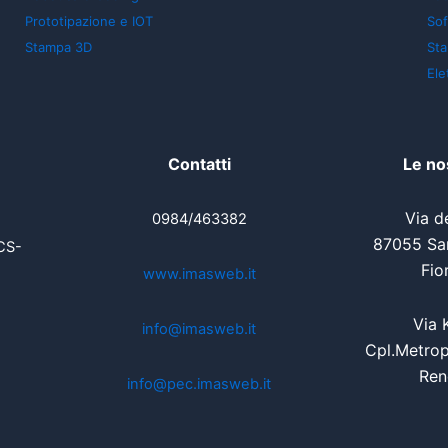
Prototipazione e IOT
So
Stampa 3D
St
Ele
Contatti
Le no
Via de
0984/463382
87055 San
CS-
Fio
www.imasweb.it
Via 
info@imasweb.it
Cpl.Metrop
Ren
info@pec.imasweb.it