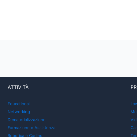
ATTIVITÀ
PR
Educational
Lav
Networking
Mon
Dematerializzazione
Vid
Formazione e Assistenza
Car
Robotica e Coding
Tec