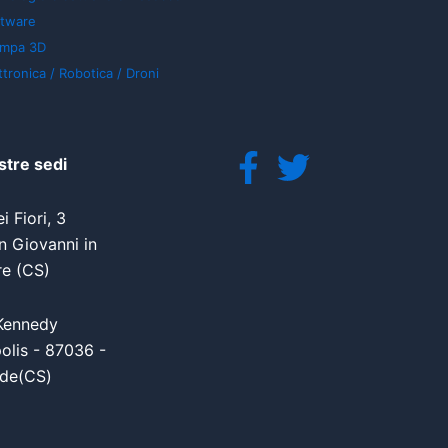
ftware
ampa 3D
ttronica / Robotica / Droni
stre sedi
i Fiori, 3
 Giovanni in
re (CS)
Kennedy
olis - 87036 -
de(CS)