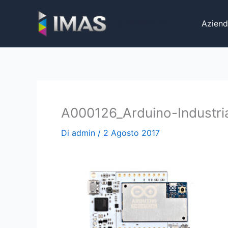
Vai
al
Aziend
iMaS - Soluzioni digitali per la scuola e
la PA
contenuto
A000126_Arduino-Industria
Di
admin
/
2 Agosto 2017