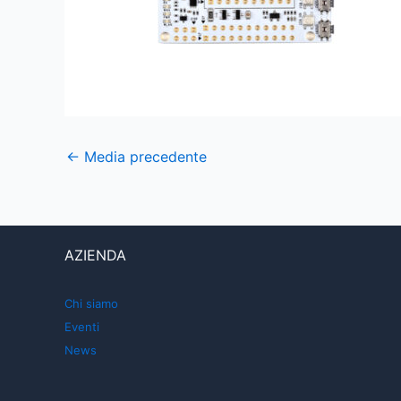
←
Media precedente
AZIENDA
Chi siamo
Eventi
News