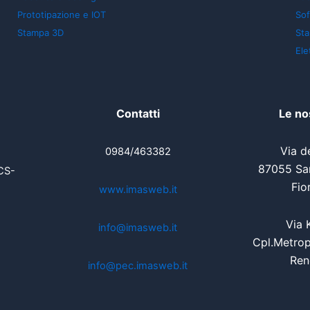
Prototipazione e IOT
So
Stampa 3D
St
Ele
Contatti
Le no
Via de
0984/463382
87055 San
CS-
Fio
www.imasweb.it
Via 
info@imasweb.it
Cpl.Metrop
Ren
info@pec.imasweb.it