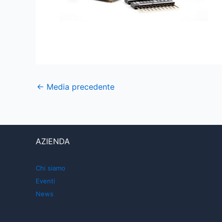
←
Media precedente
AZIENDA
Chi siamo
Eventi
News