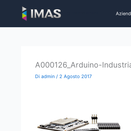
Vai
al
Aziend
iMaS - Soluzioni digitali per la scuola e
la PA
contenuto
A000126_Arduino-Industria
Di
admin
/
2 Agosto 2017