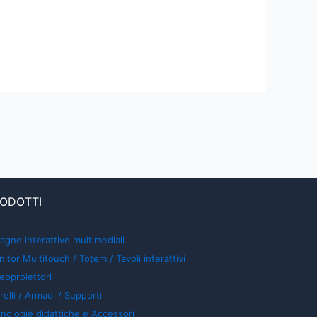
ODOTTI
agne interattive multimediali
itor Multitouch / Totem / Tavoli interattivi
eoproiettori
relli / Armadi / Supporti
nologie didattiche e Accessori