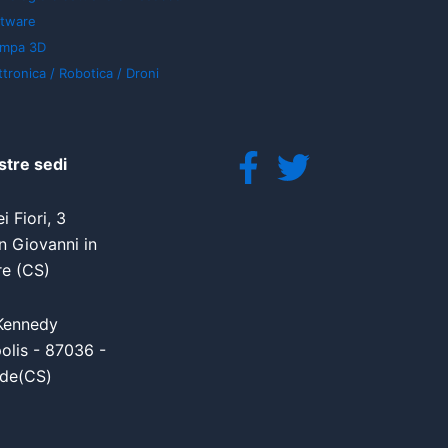
ftware
ampa 3D
ttronica / Robotica / Droni
stre sedi
i Fiori, 3
 Giovanni in
re (CS)
Kennedy
olis - 87036 -
de(CS)