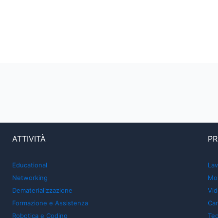
ATTIVITÀ
PR
Educational
Lav
Networking
Mon
Dematerializzazione
Vid
Formazione e Assistenza
Car
Robotica e Coding
Tec