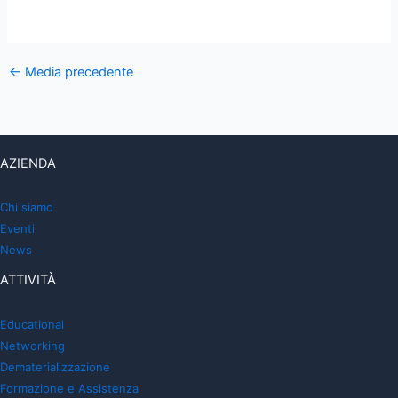
←
Media precedente
AZIENDA
Chi siamo
Eventi
News
ATTIVITÀ
Educational
Networking
Dematerializzazione
Formazione e Assistenza