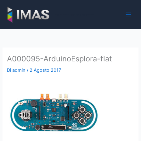
Vai
al
iMaS - Soluzioni digitali per la scuola e la PA
contenuto
A000095-ArduinoEsplora-flat
Di
admin
/
2 Agosto 2017