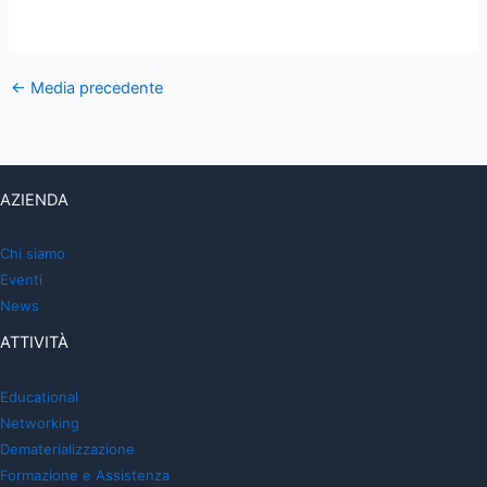
←
Media precedente
AZIENDA
Chi siamo
Eventi
News
ATTIVITÀ
Educational
Networking
Dematerializzazione
Formazione e Assistenza