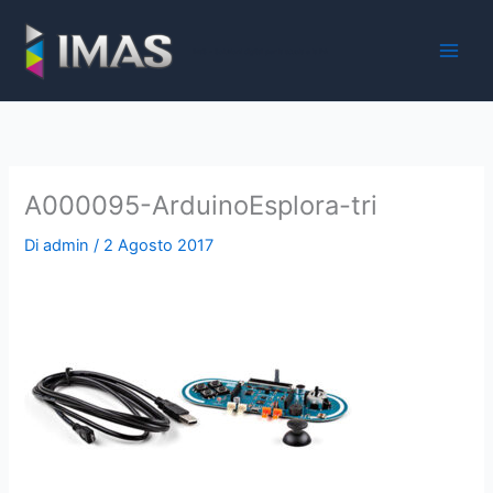
Vai
al
iMaS - Soluzioni digitali per la scuola e la PA
contenuto
A000095-ArduinoEsplora-tri
Di
admin
/
2 Agosto 2017