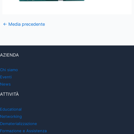
←
Media precedente
AZIENDA
Chi siamo
Eventi
News
ATTIVITÀ
Educational
Networking
Dematerializzazione
Formazione e Assistenza