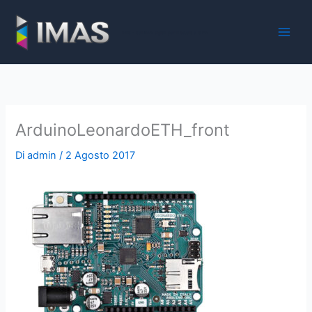
Vai
al
iMaS - Soluzioni digitali per la scuola e la PA
contenuto
ArduinoLeonardoETH_front
Di
admin
/
2 Agosto 2017