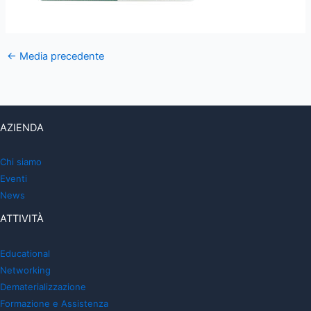
←
Media precedente
AZIENDA
Chi siamo
Eventi
News
ATTIVITÀ
Educational
Networking
Dematerializzazione
Formazione e Assistenza