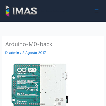
Vai
al
iMaS - Soluzioni digitali per la scuola e la PA
contenuto
Arduino-M0-back
Di
admin
/
2 Agosto 2017