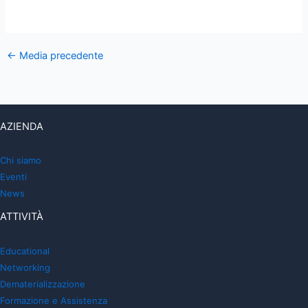
←
Media precedente
AZIENDA
Chi siamo
Eventi
News
ATTIVITÀ
Educational
Networking
Dematerializzazione
Formazione e Assistenza