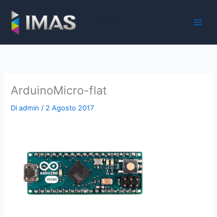
Vai
al
iMaS - Soluzioni digitali per la scuola e la PA
contenuto
ArduinoMicro-flat
Di
admin
/
2 Agosto 2017