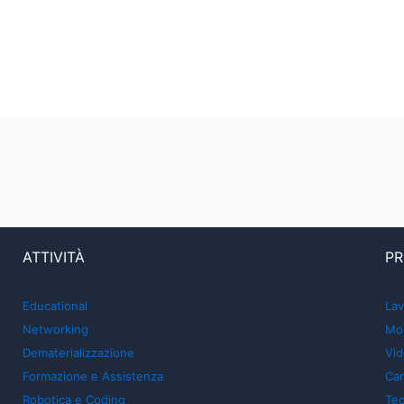
ATTIVITÀ
PR
Educational
Lav
Networking
Mon
Dematerializzazione
Vid
Formazione e Assistenza
Car
Robotica e Coding
Tec