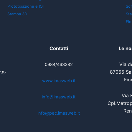
Prototipazione e IOT
So
Stampa 3D
St
Ele
Contatti
Le no
Via de
0984/463382
87055 San
CS-
Fio
www.imasweb.it
Via 
info@imasweb.it
Cpl.Metrop
Ren
info@pec.imasweb.it