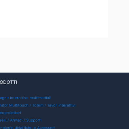
ODOTTI
agne interattive multimediali
itor Multitouch / Totem / Tavoli interattivi
eoproiettori
relli / Armadi / Supporti
nologie didattiche e Accessori