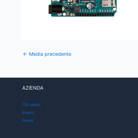
←
Media precedente
AZIENDA
Chi siamo
Eventi
News