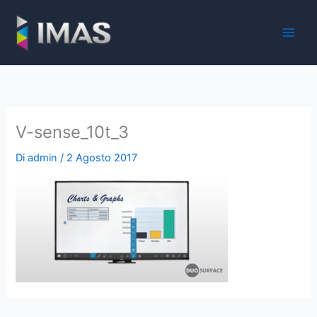
Vai
al
iMaS - Soluzioni digitali per la scuola e la PA
contenuto
V-sense_10t_3
Di
admin
/
2 Agosto 2017