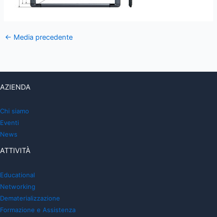
←
Media precedente
AZIENDA
Chi siamo
Eventi
News
ATTIVITÀ
Educational
Networking
Dematerializzazione
Formazione e Assistenza