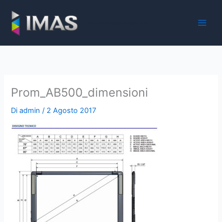
Vai
al
iMaS - Soluzioni digitali per la scuola e la PA
contenuto
Prom_AB500_dimensioni
Di
admin
/
2 Agosto 2017