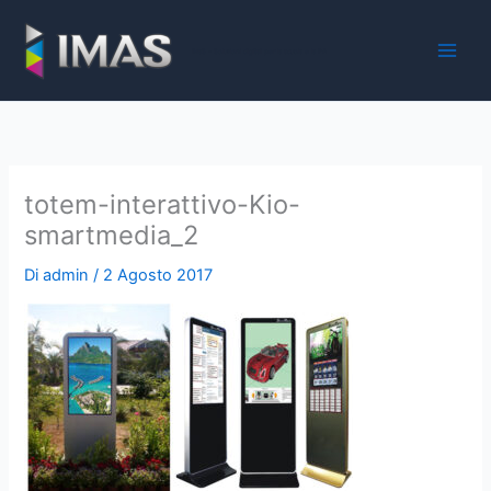
Vai
al
iMaS - Soluzioni digitali per la scuola e la PA
contenuto
totem-interattivo-Kio-
smartmedia_2
Di
admin
/
2 Agosto 2017