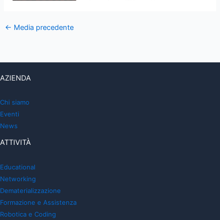
←
Media precedente
AZIENDA
Chi siamo
Eventi
News
ATTIVITÀ
Educational
Networking
Dematerializzazione
Formazione e Assistenza
Robotica e Coding