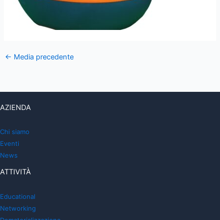
←
Media precedente
AZIENDA
Chi siamo
Eventi
News
ATTIVITÀ
Educational
Networking
Dematerializzazione