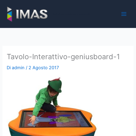
Vai
al
iMaS - Soluzioni digitali per la scuola e la PA
contenuto
Tavolo-Interattivo-geniusboard-1
Di
admin
/
2 Agosto 2017