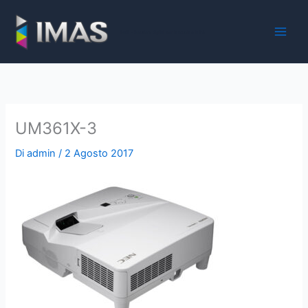
Vai
al
iMaS - Soluzioni digitali per la scuola e la PA
contenuto
UM361X-3
Di
admin
/
2 Agosto 2017