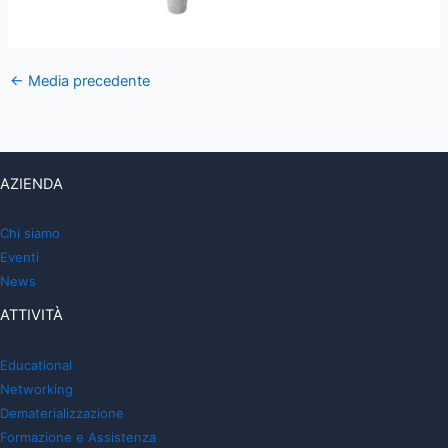
←
Media precedente
AZIENDA
Chi siamo
Eventi
News
ATTIVITÀ
Educational
Networking
Dematerializzazione
Formazione e Assistenza