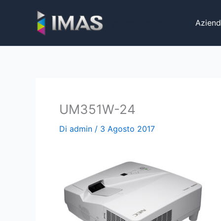
Vai
al
Aziend
iMaS - Soluzioni digitali per la scuola e
la PA
contenuto
UM351W-24
Di
admin
/
3 Agosto 2017