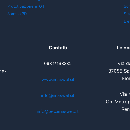
Prototipazione e IOT
So
Stampa 3D
St
Ele
Contatti
Le no
Via de
0984/463382
87055 San
CS-
Fio
www.imasweb.it
Via 
info@imasweb.it
Cpl.Metrop
Ren
info@pec.imasweb.it