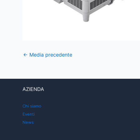
←
Media precedente
AZIENDA
Chi siamo
Eventi
News