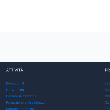
ATTIVITÀ
PR
Educational
Lav
Networking
Mon
Dematerializzazione
Vid
Formazione e Assistenza
Car
Robotica e Coding
Tec