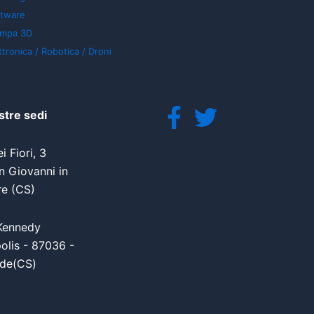
ftware
ampa 3D
ttronica / Robotica / Droni
stre sedi
i Fiori, 3
 Giovanni in
re (CS)
Kennedy
olis - 87036 -
de(CS)