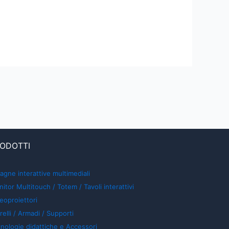
ODOTTI
agne interattive multimediali
itor Multitouch / Totem / Tavoli interattivi
eoproiettori
relli / Armadi / Supporti
nologie didattiche e Accessori