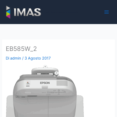
Vai
al
iMaS - Soluzioni digitali per la scuola e la PA
contenuto
EB585W_2
Di
admin
/
3 Agosto 2017