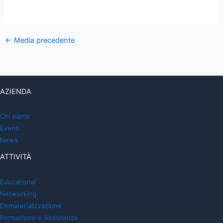
←
Media precedente
AZIENDA
Chi siamo
Eventi
News
ATTIVITÀ
Educational
Networking
Dematerializzazione
Formazione e Assistenza