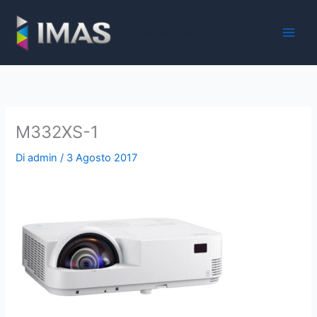
Vai
al
iMaS - Soluzioni digitali per la scuola e la PA
contenuto
M332XS-1
Di
admin
/
3 Agosto 2017