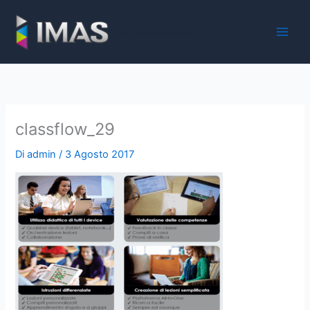
Vai
al
iMaS - Soluzioni digitali per la scuola e la PA
contenuto
classflow_29
Di
admin
/
3 Agosto 2017