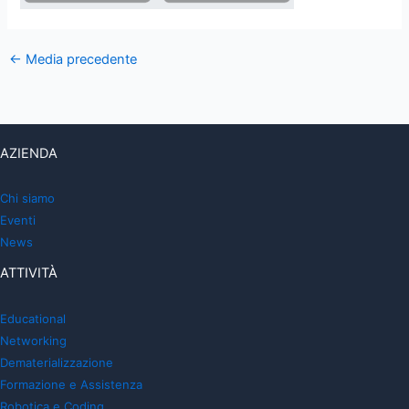
←
Media precedente
AZIENDA
Chi siamo
Eventi
News
ATTIVITÀ
Educational
Networking
Dematerializzazione
Formazione e Assistenza
Robotica e Coding