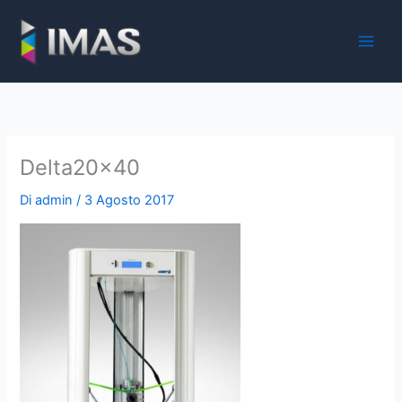
Vai
al
iMaS - Soluzioni digitali per la scuola e la PA
contenuto
Delta20x40
Di
admin
/
3 Agosto 2017