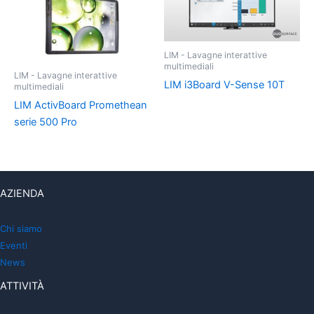
LIM - Lavagne interattive
multimediali
LIM - Lavagne interattive
LIM i3Board V-Sense 10T
multimediali
LIM ActivBoard Promethean
serie 500 Pro
AZIENDA
Chi siamo
Eventi
News
ATTIVITÀ