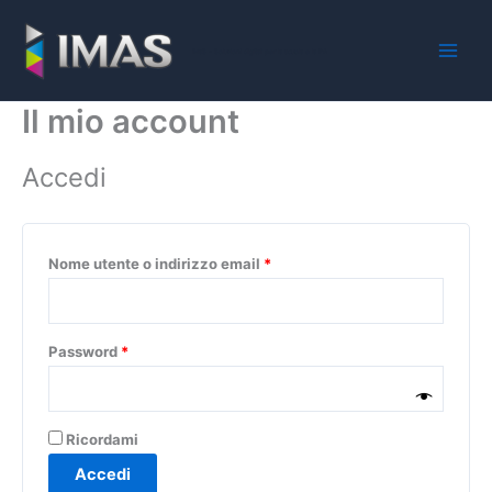
Vai
Richiesto
Richiesto
al
iMaS - Soluzioni digitali per la scuola e la PA
contenuto
Il mio account
Accedi
Nome utente o indirizzo email
*
Password
*
Ricordami
Accedi