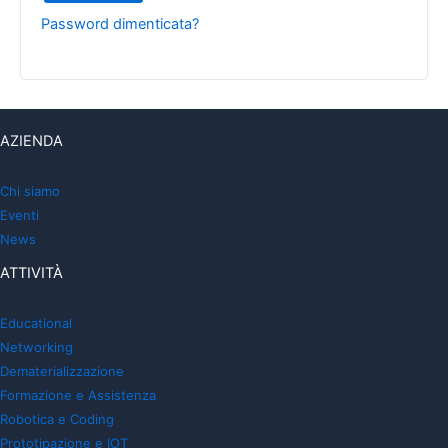
Password dimenticata?
AZIENDA
Chi siamo
Eventi
News
ATTIVITÀ
Educational
Networking
Dematerializzazione
Formazione e Assistenza
Robotica e Coding
Prototipazione e IOT