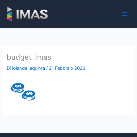
Vai
al
iMaS - Soluzioni digitali per la scuola e la PA
contenuto
budget_imas
Di
Iolanda Iaquinta
/
21 Febbraio 2023