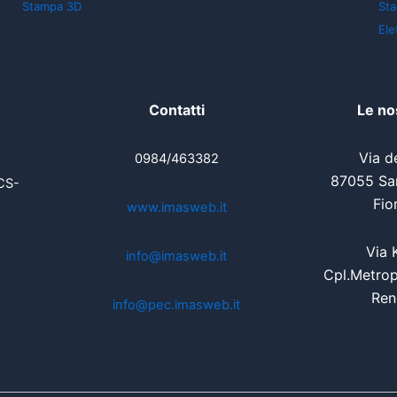
Stampa 3D
St
Ele
Contatti
Le no
Via de
0984/463382
87055 San
CS-
Fio
www.imasweb.it
Via 
info@imasweb.it
Cpl.Metrop
Ren
info@pec.imasweb.it