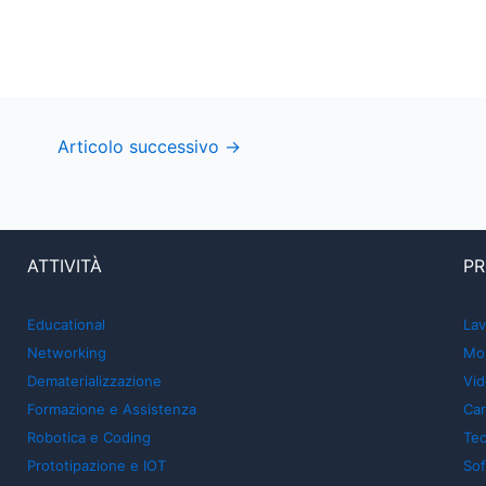
Articolo successivo
→
ATTIVITÀ
PR
Educational
Lav
Networking
Mon
Dematerializzazione
Vid
Formazione e Assistenza
Car
Robotica e Coding
Tec
Prototipazione e IOT
So