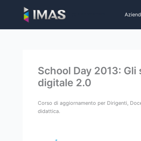
Vai
al
Aziend
iMaS - Soluzioni digitali per la scuola e
la PA
contenuto
School Day 2013: Gli
digitale 2.0
Corso di aggiornamento per Dirigenti, Docen
didattica.