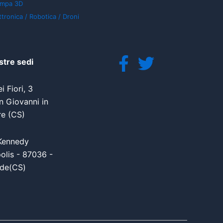
ampa 3D
ttronica / Robotica / Droni
stre sedi
i Fiori, 3
 Giovanni in
re (CS)
Kennedy
olis - 87036 -
de(CS)