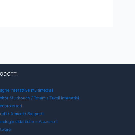
ODOTTI
agne interattive multimediali
itor Multitouch / Totem / Tavoli interattivi
eoproiettori
relli / Armadi / Supporti
nologie didattiche e Accessori
ftware