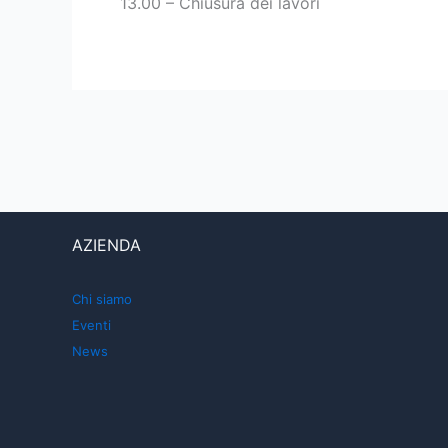
13.00 – Chiusura dei lavori
AZIENDA
Chi siamo
Eventi
News