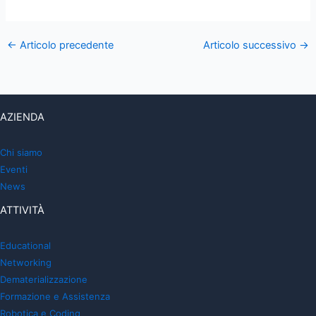
←
Articolo precedente
Articolo successivo
→
AZIENDA
Chi siamo
Eventi
News
ATTIVITÀ
Educational
Networking
Dematerializzazione
Formazione e Assistenza
Robotica e Coding