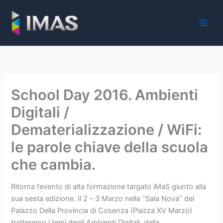
Vai
al
iMaS - Soluzioni digitali per la scuola e la PA
contenuto
School Day 2016. Ambienti
Digitali /
Dematerializzazione / WiFi:
le parole chiave della scuola
che cambia.
Ritorna l’evento di alta formazione targato iMaS giunto alla
sua sesta edizione. Il 2 – 3 Marzo nella “Sala Nova” del
Palazzo Della Provincia di Cosenza (Piazza XV Marzo)
tratteremo i temi degli Ambienti Digitali, della