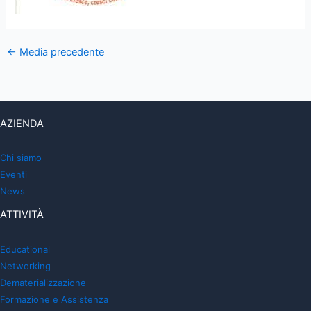
←
Media precedente
AZIENDA
Chi siamo
Eventi
News
ATTIVITÀ
Educational
Networking
Dematerializzazione
Formazione e Assistenza