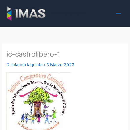
Vai
al
iMaS - Soluzioni digitali per la scuola e la PA
contenuto
ic-castrolibero-1
Di
Iolanda Iaquinta
/
3 Marzo 2023