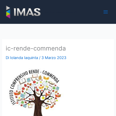
Vai
al
iMaS - Soluzioni digitali per la scuola e la PA
contenuto
ic-rende-commenda
Di
Iolanda Iaquinta
/
3 Marzo 2023