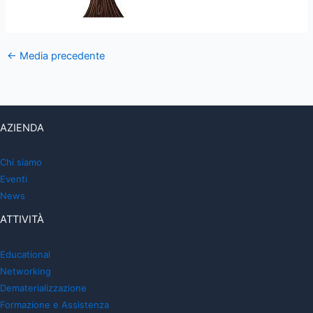
←
Media precedente
AZIENDA
Chi siamo
Eventi
News
ATTIVITÀ
Educational
Networking
Dematerializzazione
Formazione e Assistenza