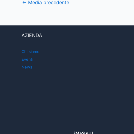
←
Media precedente
AZIENDA
Chi siamo
Eventi
News
iMaS s.r.l.