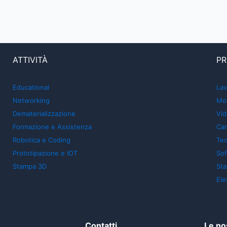
ATTIVITÀ
PR
Educational
Lav
Networking
Mon
Dematerializzazione
Vid
Formazione e Assistenza
Car
Robotica e Coding
Tec
Prototipazione e IOT
So
Stampa 3D
St
Ele
Contatti
Le no