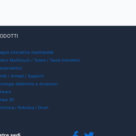
ODOTTI
agne interattive multimediali
itor Multitouch / Totem / Tavoli interattivi
eoproiettori
relli / Armadi / Supporti
nologie didattiche e Accessori
ftware
ampa 3D
ttronica / Robotica / Droni
stre sedi