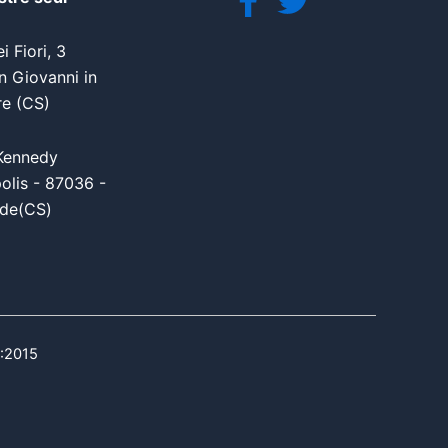
i Fiori, 3
 Giovanni in
re (CS)
Kennedy
olis - 87036 -
de(CS)
1:2015