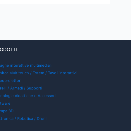
ODOTTI
agne interattive multimediali
itor Multitouch / Totem / Tavoli interattivi
eoproiettori
relli / Armadi / Supporti
nologie didattiche e Accessori
ftware
ampa 3D
ttronica / Robotica / Droni