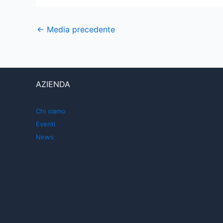
←
Media precedente
AZIENDA
Chi siamo
Eventi
News