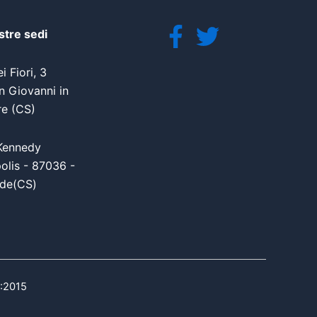
stre sedi
i Fiori, 3
 Giovanni in
re (CS)
Kennedy
olis - 87036 -
de(CS)
1:2015