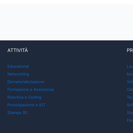
ATTIVITÀ
PR
Educational
Lav
Networking
Mon
Dematerializzazione
Vid
Formazione e Assistenza
Car
Robotica e Coding
Tec
Prototipazione e IOT
So
Stampa 3D
St
Ele