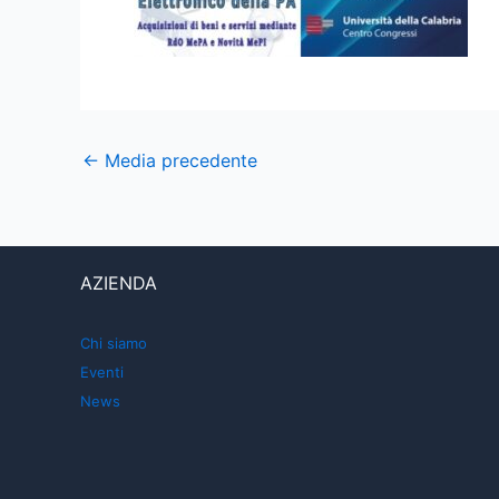
←
Media precedente
AZIENDA
Chi siamo
Eventi
News