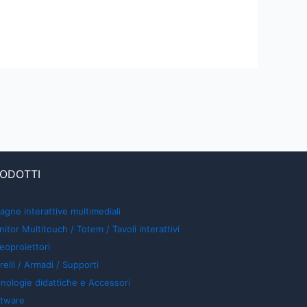
ODOTTI
agne interattive multimediali
itor Multitouch / Totem / Tavoli interattivi
eoproiettori
relli / Armadi / Supporti
nologie didattiche e Accessori
ftware