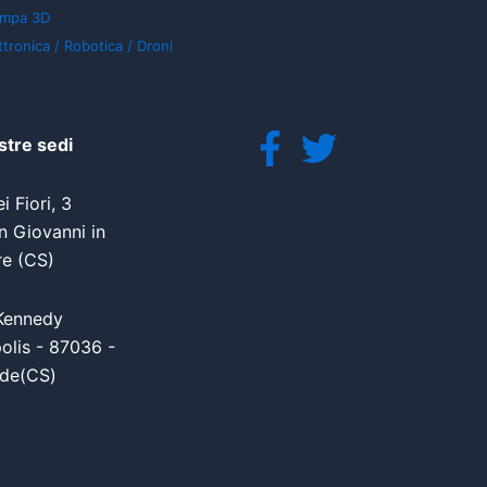
ampa 3D
ttronica / Robotica / Droni
stre sedi
i Fiori, 3
 Giovanni in
re (CS)
Kennedy
olis - 87036 -
de(CS)