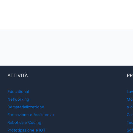
ATTIVITÀ
PR
Educational
Lav
Networking
Mon
Dematerializzazione
Vid
Formazione e Assistenza
Car
Robotica e Coding
Tec
Prototipazione e IOT
So