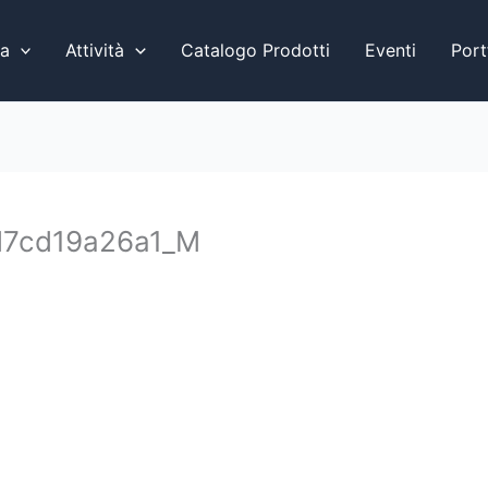
a
Attività
Catalogo Prodotti
Eventi
Port
d7cd19a26a1_M