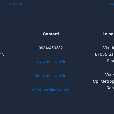
Stampa 3D
St
Ele
Contatti
Le no
Via de
0984/463382
87055 San
CS-
Fio
www.imasweb.it
Via 
info@imasweb.it
Cpl.Metrop
Ren
info@pec.imasweb.it