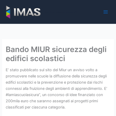
Vai
al
iMaS - Soluzioni digitali per la scuola e la PA
contenuto
Bando MIUR sicurezza degli
edifici scolastici
E’ stato pubblicato sul sito del Miur un avviso volto a
promuovere nelle scuole la diffusione della sicurezza degli
edifici scolastici e la prevenzione e protezione dai rischi
connessi alla fruizione degli ambienti di apprendimento. E’
#lamiascuolasicura”, un concorso di idee finanziato con
200mila euro che saranno assegnati ai progetti primi
classificati per ciascuna categoria.