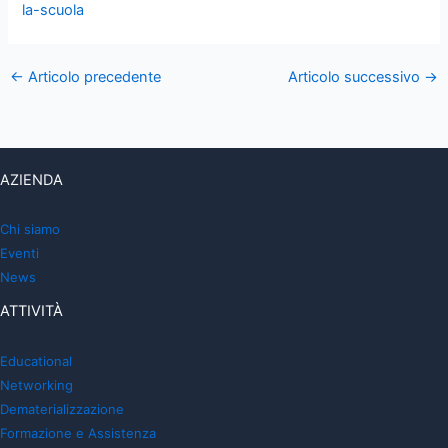
la-scuola
←
Articolo precedente
Articolo successivo
→
AZIENDA
Chi siamo
Eventi
News
ATTIVITÀ
Educational
Networking
Dematerializzazione
Formazione e Assistenza