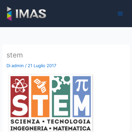
Vai
al
iMaS - Soluzioni digitali per la scuola e la PA
contenuto
stem
Di
admin
/
21 Luglio 2017