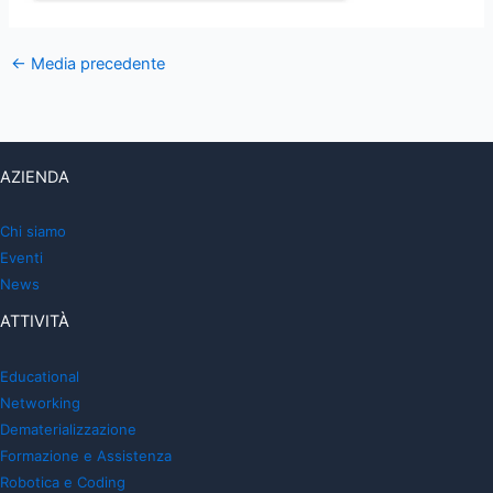
←
Media precedente
AZIENDA
Chi siamo
Eventi
News
ATTIVITÀ
Educational
Networking
Dematerializzazione
Formazione e Assistenza
Robotica e Coding