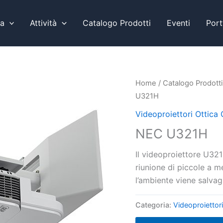
a
Attività
Catalogo Prodotti
Eventi
Port
Home
/
Catalogo Prodotti
U321H
Videoproiettori Ottica
NEC U321H
Il videoproiettore U32
riunione di piccole a m
l’ambiente viene salva
Categoria:
Videoproiettori