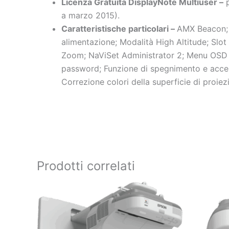
Licenza Gratuita DisplayNote Multiuser –
p
a marzo 2015).
Caratteristische particolari –
AMX Beacon;
alimentazione; Modalità High Altitude; Slo
Zoom;
NaViSet Administrator 2
; Menu OSD 
password; Funzione di spegnimento e accen
Correzione colori della superficie di proiez
Prodotti correlati