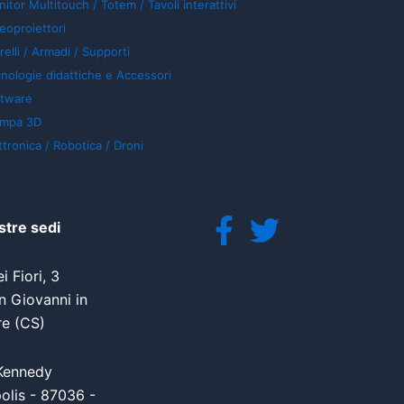
itor Multitouch / Totem / Tavoli interattivi
eoproiettori
relli / Armadi / Supporti
nologie didattiche e Accessori
ftware
ampa 3D
ttronica / Robotica / Droni
stre sedi
i Fiori, 3
 Giovanni in
re (CS)
Kennedy
olis - 87036 -