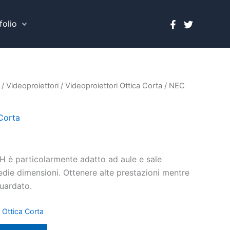
folio
/
Videoproiettori
/
Videoproiettori Ottica Corta
/ NEC
 Corta
1H è particolarmente adatto ad aule e sale
edie dimensioni. Ottenere alte prestazioni mentre
guardato.
 Ottica Corta