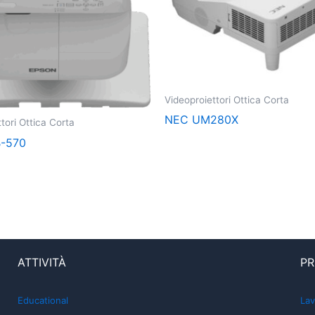
Videoproiettori Ottica Corta
NEC UM280X
tori Ottica Corta
B-570
ATTIVITÀ
PR
Educational
Lav