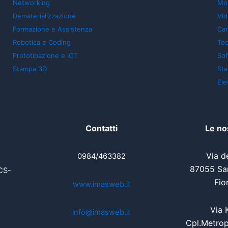
Networking
Mon
Dematerializzazione
Vid
Formazione e Assistenza
Car
Robotica e Coding
Tec
Prototipazione e IOT
So
Stampa 3D
St
Ele
Contatti
Le no
Via de
0984/463382
87055 San
CS-
Fio
www.imasweb.it
Via 
info@imasweb.it
Cpl.Metrop