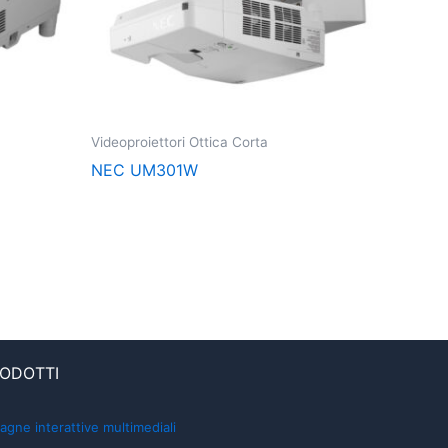
Videoproiettori Ottica Corta
NEC UM301W
ODOTTI
agne interattive multimediali