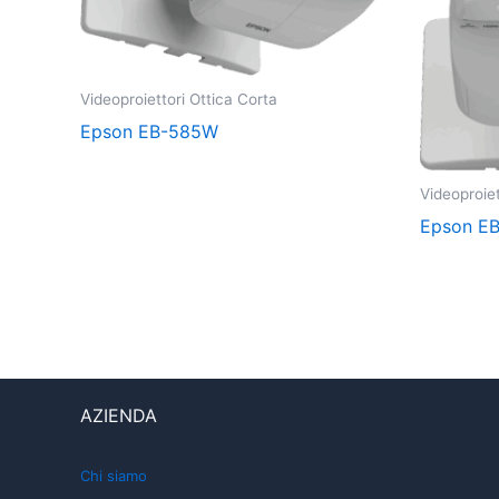
Videoproiettori Ottica Corta
Epson EB-585W
Videoproiet
Epson E
AZIENDA
Chi siamo