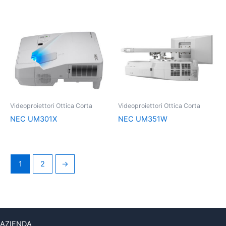
Videoproiettori Ottica Corta
Videoproiettori Ottica Corta
NEC UM301X
NEC UM351W
1
2
→
AZIENDA