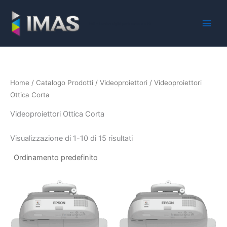
Vai
al
iMaS - Soluzioni digitali per la scuola e la PA
contenuto
Home
/
Catalogo Prodotti
/
Videoproiettori
/ Videoproiettori
Ottica Corta
Videoproiettori Ottica Corta
Visualizzazione di 1-10 di 15 risultati