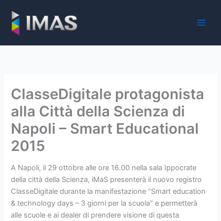
Vai
al
iMaS - Soluzioni digitali per la scuola e la PA
contenuto
ClasseDigitale protagonista
alla Città della Scienza di
Napoli – Smart Educational
2015
A Napoli, il 29 ottobre alle ore 16.00 nella sala Ippocrate
della città della Scienza, iMaS presenterà il nuovo registro
ClasseDigitale durante la manifestazione “Smart education
& technology days – 3 giorni per la scuola” e permetterà
alle scuole e ai dealer di prendere visione di questa